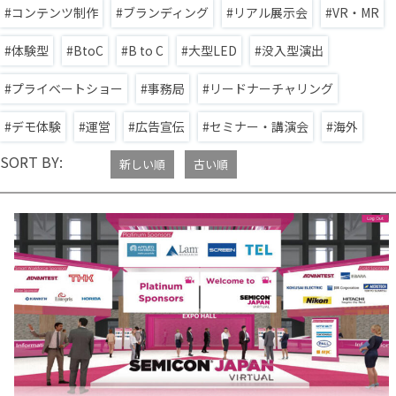
コンテンツ制作
ブランディング
リアル展示会
VR・MR
体験型
BtoC
B to C
大型LED
没入型演出
プライベートショー
事務局
リードナーチャリング
デモ体験
運営
広告宣伝
セミナー・講演会
海外
SORT BY:
新しい順
古い順